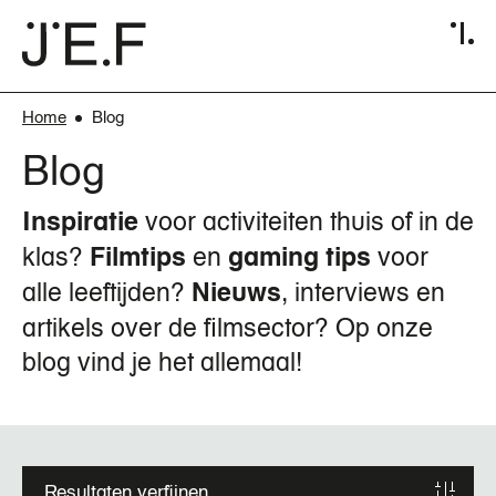
Overslaan
en
naar
de
inhoud
Home
Blog
Breadcrumb
gaan
Blog
voor activiteiten thuis of in de
Inspiratie
klas?
en
voor
Filmtips
gaming tips
alle leeftijden?
, interviews en
Nieuws
artikels over de filmsector? Op onze
blog vind je het allemaal!
Resultaten verfijnen