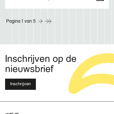
Paginering
Pagina 1 van 5
Inschrijven op de
nieuwsbrief
Inschrijven