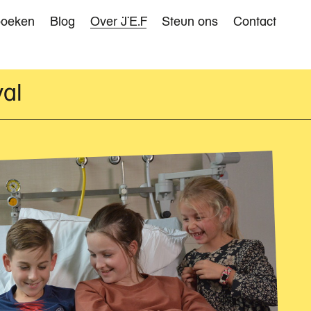
boeken
Blog
Over JEF
Steun ons
Contact
ie
val