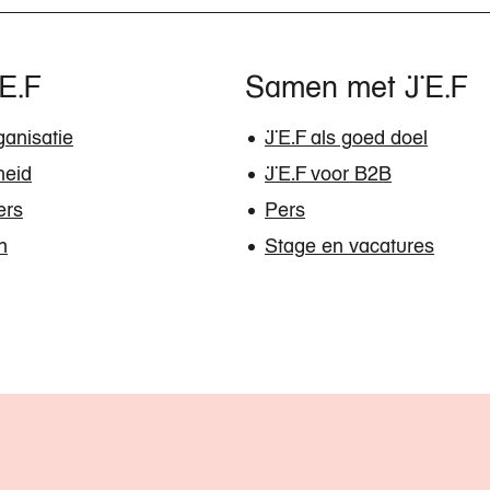
JEF
Samen met JEF
anisatie
JEF als goed doel
heid
JEF voor B2B
gers
Pers
n
Stage en vacatures