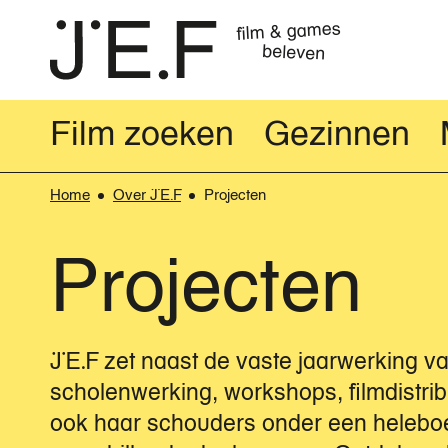
Overslaan
film & games
en
beleven
naar
de
inhoud
Film zoeken
Gezinnen
gaan
Home
Over JEF
Projecten
Breadcrumb
Projecten
JEF zet naast de vaste jaarwerking v
scholenwerking, workshops, filmdistribu
ook haar schouders onder een heleboe