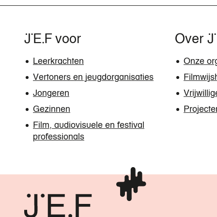
JEF voor
Over 
Leerkrachten
Onze org
Vertoners en jeugdorganisaties
Filmwijs
Jongeren
Vrijwilli
Gezinnen
Projecte
Film, audiovisuele en festival
professionals