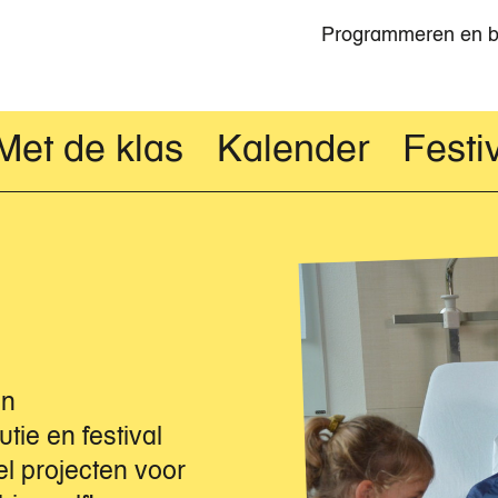
Programmeren en 
Topnavigat
Met de klas
Kalender
Festi
an
tie en festival
l projecten voor