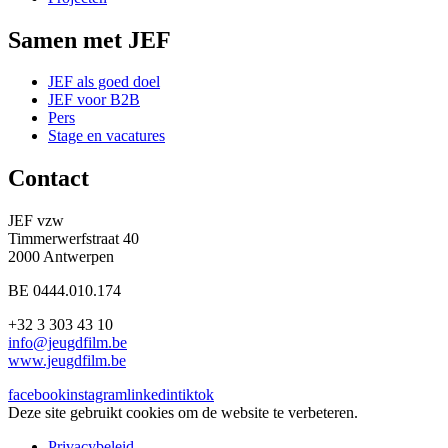
Samen met JEF
JEF als goed doel
JEF voor B2B
Pers
Stage en vacatures
Contact
JEF vzw
Timmerwerfstraat 40
2000 Antwerpen
BE 0444.010.174
+32 3 303 43 10
info@jeugdfilm.be
www.jeugdfilm.be
facebook
instagram
linkedin
tiktok
Deze site gebruikt cookies om de website te verbeteren.
Privacybeleid