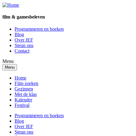
Overslaan
en
naar
film & games
beleven
de
inhoud
Programmeren en boeken
gaan
Blog
Topnavigatie
Over JEF
Steun ons
Contact
Menu
Menu
Home
Film zoeken
Gezinnen
Met de klas
Kalender
Festival
Programmeren en boeken
Blog
Over JEF
Steun ons