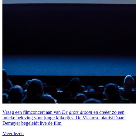
Vraag een filmconcert aan van
De grote droom
en
creëer zo een
unieke beleving voor jonge kijkertjes. De Vlaamse pianist Daan
Demeyer begeleidt live de film.
Meer lezen